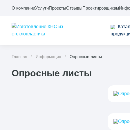
О компании
Услуги
Проекты
Отзывы
Проектировщикам
Инфо
Катал
продукц
Главная
Информация
Опросные листы
Опросные листы
Опро
Опро