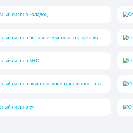
сный лист на колодец
Oп
сный лист на бытовые очистные сооружения
Oп
сный лист на КНС
Oп
сный лист на очистные поверхностьного стока
Oп
сный лист на УФ
Oп