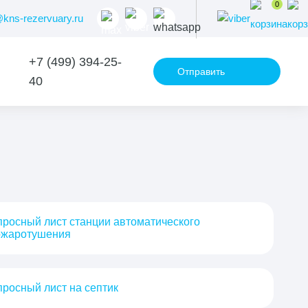
0
@kns-rezervuary.ru
+7 (499) 394-25-
Отправить
40
запрос
росный лист станции автоматического
ожаротушения
росный лист на септик