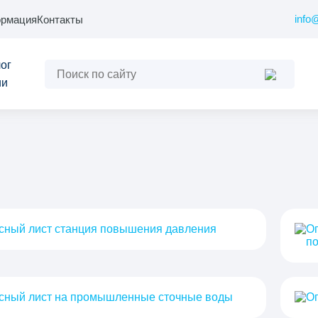
info
рмация
Контакты
ог
ии
сный лист станция повышения давления
Оп
п
сный лист на промышленные сточные воды
Оп