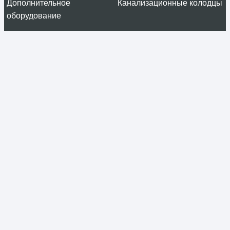
Дополнительное
Канализационные колодцы
оборудование
Информация
О компании
Услуги
Проекты
Отзывы
Проектировщикам
Контакты
Контакты
+7 (499) 394-25-40
г. Красногорск, ул. Вокзальная 17А, оф.217