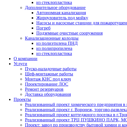
из стеклопластика
Дополнительное оборудование
Автономная канализация
Жироуловитель под мойку
Насосы и насосные станции для пожаротушен
Погреб
Подземные очистные сооружения
Канализационные колодцы
из полиэтилена ПНД
из полипропилена
из стеклопластика
О компании
Услуги
Пуско-наладочные работы
Шеф-монтажные работы
Монтаж КНС под ключ
Проектирование ЛОС
Ремонт резервуаров
Доставка оборудования
Проекты
Реализованный проект химического предприятия в 
Реализованный проект г. Воронеж, торгово-развле
Реализованный проект коттеджного поселка в г.Тр
Реализованный проект ТРЦ ПУШКИНО ПАРК, МО
Проект: завод по производству бытовой химии и к