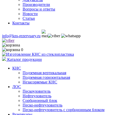
Производители
Вопросы и ответы
Новости
Статьи
Контакты
info@kns-rezervuary.ru
0
Каталог продукции
КНС
Подземная вертикальная
Подземная горизонтальная
Незасоряемые КНС
ЛОС
Пескоуловитель
Нефтеуловитель
Сорбционный блок
Песко-нефтеуловитель
Песко-нефтеуловитель с сорбционным блоком
Резервуары