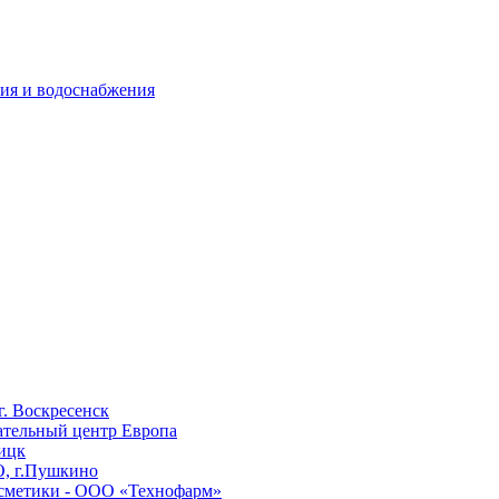
ия и водоснабжения
г. Воскресенск
кательный центр Европа
оицк
, г.Пушкино
осметики - ООО «Технофарм»