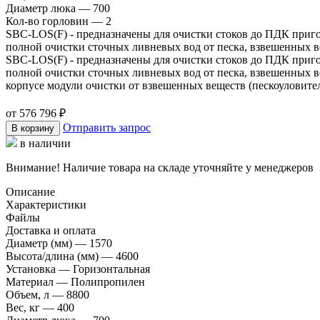
Диаметр люка
—
700
Кол-во горловин
—
2
SBC-LOS(F) - предназначены для очистки стоков до ПДК приг
полной очистки сточных ливневых вод от песка, взвешенных 
SBC-LOS(F) - предназначены для очистки стоков до ПДК приг
полной очистки сточных ливневых вод от песка, взвешенных 
корпусе модули очистки от взвешенных веществ (пескоуловител
от 576 796 ₽
Отправить запрос
В корзину
в наличии
Внимание! Наличие товара на складе уточняйте у менеджеров
Описание
Характеристики
Файлы
Доставка и оплата
Диаметр (мм)
—
1570
Высота/длина (мм)
—
4600
Установка
—
Горизонтальная
Материал
—
Полипропилен
Объем, л
—
8800
Вес, кг
—
400