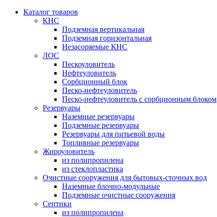
Каталог товаров
КНС
Подземная вертикальная
Подземная горизонтальная
Незасоряемые КНС
ЛОС
Пескоуловитель
Нефтеуловитель
Сорбционный блок
Песко-нефтеуловитель
Песко-нефтеуловитель с сорбционным блоком
Резервуары
Наземные резервуары
Подземные резервуары
Резервуары для питьевой воды
Топливные резервуары
Жироуловитель
из полипропилена
из стеклопластика
Очистные сооружения для бытовых-сточных вод
Наземные блочно-модульные
Подземные очистные сооружения
Септики
из полипропилена