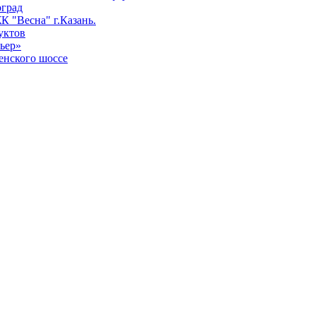
оград
К "Весна" г.Казань.
уктов
ьер»
енского шоссе