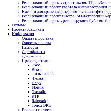
Реализованный проект: cтроительство ТЦ в г.Зелен
Реализованный проект квартала жилой застройки Ж
Емкости для хранения резервного запаса нефтепрод
Реализованный проект г.Истра, АО«Богаевский Кар
Реализованный проект: реконструкция Рублево-Усп
Отзывы
Проектировщикам
Информация
Оплата и доставка
Опросные листы
Паспорта
Сертификаты
Документы
Производители
Экос
Векса
GIDROLICA
Эколос
Helyx
Flotenk
Эколайн
КТР
Rainpark
Топол ЭКО
Вопросы и ответы