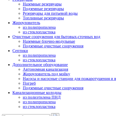
Наземные резервуары
Подземные резервуары
Резервуары для питьевой воды
Топливные резервуары
Жироуловитель
из полипропилена
из стеклопластика
Очистные сооружения для бытовых-сточных вод
Наземные блочно-модульные
Подземные очистные сооружения
Септики
из полипропилена
из стеклопластика
Дополнительное оборудование
Автономная канализация
Жироуловитель под мойку
Насосы и насосные станции для пожаротушения и 
Погреб
Подземные очистные сооружения
Канализационные колодцы
из полиэтилена ПНД
из полипропилена
из стеклопластика