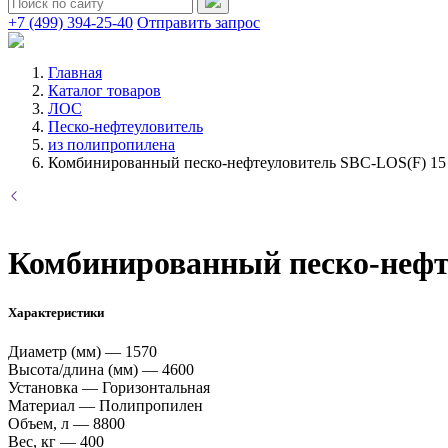
+7 (499) 394-25-40
Отправить запрос
Главная
Каталог товаров
ЛОС
Песко-нефтеуловитель
из полипропилена
Комбинированный песко-нефтеуловитель SBC-LOS(F) 15
Комбинированный песко-нефт
Характеристики
Диаметр (мм)
—
1570
Высота/длина (мм)
—
4600
Установка
—
Горизонтальная
Материал
—
Полипропилен
Объем, л
—
8800
Вес, кг
—
400