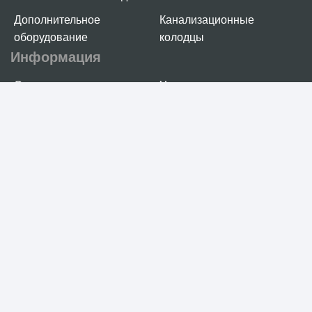
Дополнительное
Канализационные
оборудование
колодцы
Информация
О компании
Услуги
Проекты
Отзывы
Проектировщикам
Контакты
Контакты
+7 (499) 394-25-40
г. Красногорск, ул. Вокзальная 17А, оф.217
©2005-2025 ООО «Маяк»