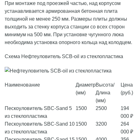
При монтаже под проезжей частью, над корпусом
устанавливается армированная бетонная плита
толщиной не менее 250 мм. Размеры плиты должны
выходить за стенку корпуса станции со всех сторон
минимум на 500 мм. При установке чугунного люка
необходима установка опорного кольца над колодцем.
Схема Нефтеуловитель SCB-oil из стеклопластика
Наименование
Диаметр
Высота/
Цена
(мм)
Длина
(руб.)
(мм)
Пескоуловитель SBC-Sand 5
1500
2500
194
из стеклопластика
000 ₽
Пескоуловитель SBC-Sand 10
1500
3200
264
из стеклопластика
000 ₽
Пескоуловитель SBC-Sand 15
1500
4000
356