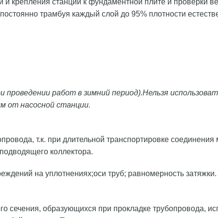
и и крепления станции к фундаментной плите и проверки ве
 постоянно трамбуя каждый слой до 95% плотности естеств
ри проведении работ в зимний период).Нельзя использова
м от насосной станции.
провода, т.к. при длительной транспортировке соединения
подводящего коллектора.
ждений на уплотнениях;оси труб; равномерность затяжки.
ого сечения, образующихся при прокладке трубопровода, и