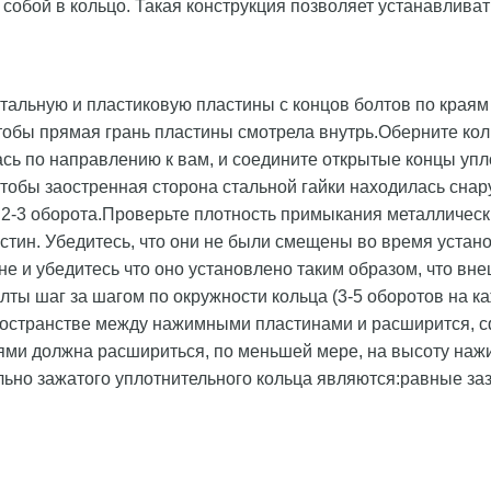
собой в кольцо. Такая конструкция позволяет устанавлива
стальную и пластиковую пластины с концов болтов по края
тобы прямая грань пластины смотрела внутрь.Оберните кол
ась по направлению к вам, и соедините открытые концы уп
чтобы заостренная сторона стальной гайки находилась сна
 2-3 оборота.Проверьте плотность примыкания металлическ
тин. Убедитесь, что они не были смещены во время устано
ене и убедитесь что оно установлено таким образом, что 
ты шаг за шагом по окружности кольца (3-5 оборотов на ка
пространстве между нажимными пластинами и расширится, 
ями должна расшириться, по меньшей мере, на высоту нажи
льно зажатого уплотнительного кольца являются:равные 