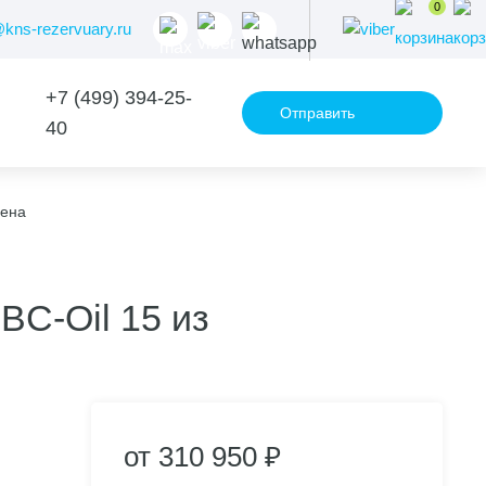
0
@kns-rezervuary.ru
+7 (499) 394-25-
Отправить
40
запрос
лена
C-Oil 15 из
от 310 950 ₽