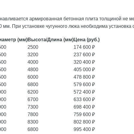
анавливается армированная бетонная плита толщиной не м
0 мм. При установке чугунного люка необходима установка 
иаметр (мм)
Высота/Длина (мм)
Цена (руб.)
500
2500
174 600 ₽
500
3200
237 600 ₽
500
4000
320 400 ₽
500
4800
405 000 ₽
500
6000
478 800 ₽
500
6800
579 600 ₽
000
6200
572 400 ₽
000
6700
633 600 ₽
000
7300
698 400 ₽
000
7800
759 600 ₽
000
8300
802 800 ₽
000
6800
995 400 ₽