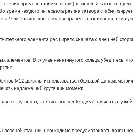
течении времени стабилизации (не менее 2 часов со врем
 Во время каждого интервала резина затвора стабилизирует
лы. Чем больше повторяется процесс затягивания, тем луч
отнительного элемента расширялс сначала с внешней стороны
ных элементов! В случае ненатянутого кольца убедитесь, чт
рстие.
 болтов М12 должны использоваться большой динамометриче
спечить надлежащий крутящий момент.
ля от кругового, затягивание необходимо начинать с узкой
 насосной станции, необходимо предусматривать возвышени