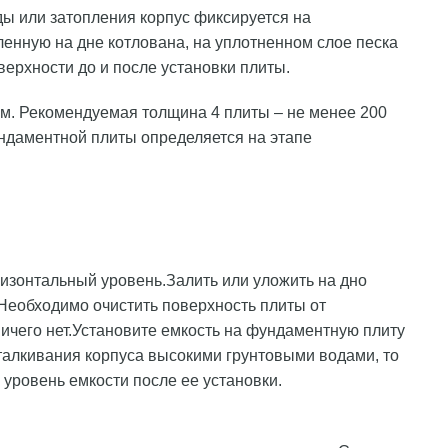
ды или затопления корпус фиксируется на
енную на дне котлована, на уплотненном слое песка
ерхности до и после установки плиты.
мм. Рекомендуемая толщина 4 плиты – не менее 200
ндаментной плиты определяется на этапе
ризонтальный уровень.Залить или уложить на дно
Необходимо очистить поверхность плиты от
ничего нет.Установите емкость на фундаментную плиту
талкивания корпуса высокими грунтовыми водами, то
уровень емкости после ее установки.