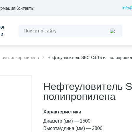
info
рмация
Контакты
ог
ии
из полипропилена
Нефтеуловитель SBC-Oil 15 из полипропи
Нефтеуловитель SB
полипропилена
Характеристики
Диаметр (мм)
—
1500
Высота/длина (мм)
—
2800