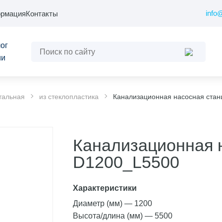
info
рмация
Контакты
ог
ии
тальная
из стеклопластика
Канализационная насосная стан
Канализационная н
D1200_L5500
Характеристики
Диаметр (мм)
—
1200
Высота/длина (мм)
—
5500