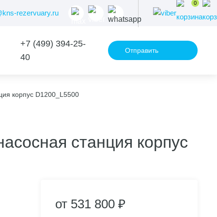
0
@kns-rezervuary.ru
+7 (499) 394-25-
Отправить
40
запрос
ция корпус D1200_L5500
асосная станция корпус
от 531 800 ₽