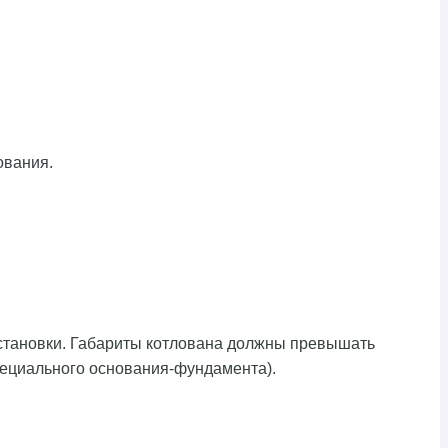
ования.
установки. Габариты котлована должны превышать
специального основания-фундамента).