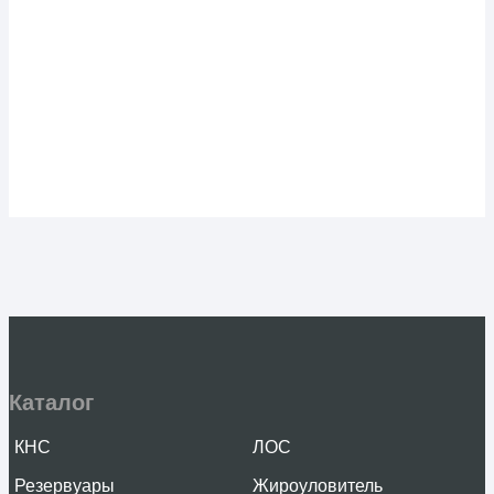
Автономная канализация (септик) Kolo Vesi 3 Long
Prin
132 500 ₽
Подробнее
770 мм
700(100+600) мм
в наличии
Автономная канализация (септик) Kolo Vesi 3 Prin
Каталог
низкий корпус
КНС
ЛОС
131 900 ₽
Резервуары
Жироуловитель